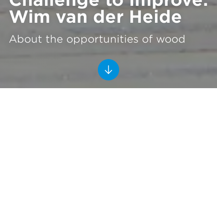
Wim van der Heide
About the opportunities of wood
‘Wood is our new building block: a
perfect match’
8/26/2021
Reading time 5 min.
Sustainability
As challengers, our colleagues challenge the market.
Wim van der Heide is one of them. As a Business
Developer at Ballast Nedam Park & Connect, he hunts
for opportunities to use wood and demountable