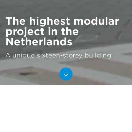
The highest modular
project in the
Netherlands
A unique sixteen-storey building
Student Apartments Laan van
Spartaan
Amsterdam
Heddes Bouw & Ontwikkeling
Heddes Bouw & Ontwikkeling and Ursem Modulaire