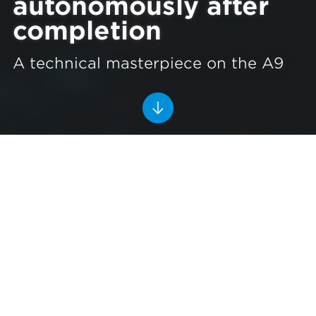
autonomously after
completion
A technical masterpiece on the A9
The Gaasperdammertunnel must be
able to act autonomously after
completion
9/23/2020
Reading time 4 min.
A9 Gaasperdammerweg
Digitalisation
The longest land tunnel in the Netherlands: that' s the
A9 Gaasperdammertunnel. Because this traffic link
must also be able to act autonomously after