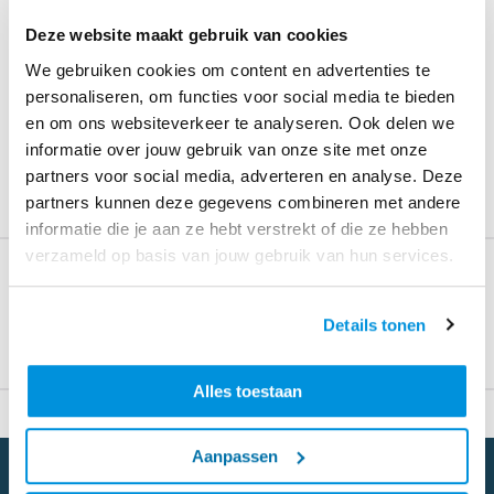
Deze website maakt gebruik van cookies
We gebruiken cookies om content en advertenties te
Ballast Nedam Asset Management
personaliseren, om functies voor social media te bieden
Load more organisational units
en om ons websiteverkeer te analyseren. Ook delen we
Ballast Nedam Industriebouw
informatie over jouw gebruik van onze site met onze
ERROR: Something is going wrong
Almere
partners voor social media, adverteren en analyse. Deze
Ballast Nedam Infra Regionaal
partners kunnen deze gegevens combineren met andere
Botlek Rotterdam
informatie die je aan ze hebt verstrekt of die ze hebben
ComplexBuildings
Ballast Nedam Infra Technologies
verzameld op basis van jouw gebruik van hun services.
Capelle aan den IJssel
Return to
Concrete solutions
Ballast Nedam International
Details tonen
Dierikon Zwitserland
Who we are
Immersed tunnelling
Ballast Nedam Large Infra
Eindhoven
Alles toestaan
Mobility and infrastructure
Ballast Nedam Materieel
Hoorn
Aanpassen
Modular construction
Ballast Nedam Specialistisch
Kootstertille
Grondverzet