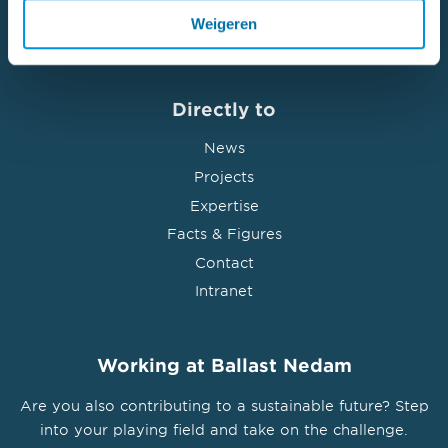
Offshore
Weigeren
Leerdam
Ballast Nedam West
Ports
Sittard
Ballast Nedam Wind & Marine
Directly to
Renovation and restauration
Utrecht
Ekinetix
News
Residential housing
Projects
Venlo
Haitsma Beton
Road Solutions
Expertise
Waardenburg
Heddes Bouw & Ontwikkeling
Facts & Figures
Sandflow tunnel foundation
Contact
Heitkamp Construction Swiss GmbH
Intranet
Tunneling
Hurks
Urban Development
Working at Ballast Nedam
Laudy
Water purification and water
Are you also contributing to a sustainable future? Step
distribution
Mouwrik Waardenburg
into your playing field and take on the challenge.