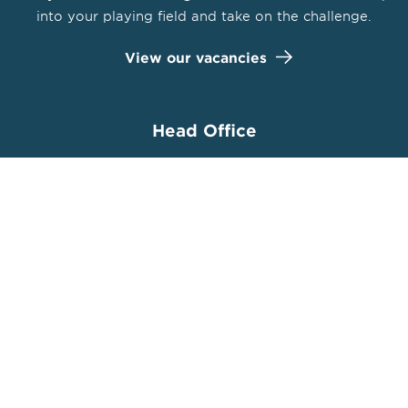
into your playing field and take on the challenge.
View our vacancies
Head Office
Euclideslaan 201
3584 BS Utrecht
(+31) 030 285 33 33
© Ballast Nedam 2026
Privacy statement
Disclaimer